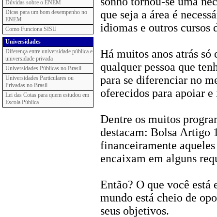
sonho tornou-se uma nec
Dúvidas sobre o ENEM
que seja a área é necessá
Dicas para um bom desempenho no
ENEM
idiomas e outros cursos 
Como Funciona SISU
Universidades
Há muitos anos atrás só
Diferença entre universidade pública e
universidade privada
qualquer pessoa que tenh
Universidades Públicas no Brasil
para se diferenciar no m
Universidades Particulares ou
Privadas no Brasil
oferecidos para apoiar e
Lei das Cotas para quem estudou em
Escola Pública
Dentre os muitos program
destacam: Bolsa Artigo
financeiramente aqueles 
encaixam em alguns req
Então? O que você está e
mundo está cheio de opo
seus objetivos.