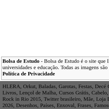
Bolsa de Estudo
- Bolsa de Estudo é o site que 
universidades e educação. Todas as imagens são 
Política de Privacidade
HLERA
,
Orkut
,
Baladas
,
Garotas
,
Festas
,
Decé 
Livros
,
Lençol de Malha
,
Cursos Grátis
,
Cabelo
Rock in Rio 2015
,
Twitter brasileiro
,
Mãe
,
Loja 
2026
,
Desenhos
,
Países
,
Enxoval
,
Frases
,
Famos