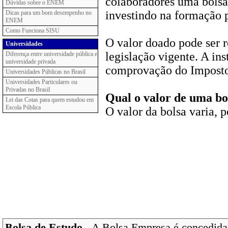
colaboradores uma bolsa
Dúvidas sobre o ENEM
investindo na formação p
Dicas para um bom desempenho no
ENEM
Como Funciona SISU
O valor doado pode ser 
Universidades
legislação vigente. A ins
Diferença entre universidade pública e
universidade privada
comprovação do Imposto
Universidades Públicas no Brasil
Universidades Particulares ou
Privadas no Brasil
Qual o valor de uma b
Lei das Cotas para quem estudou em
Escola Pública
O valor da bolsa varia, 
Bolsa de Estudo
- A Bolsa Empresa é concedida