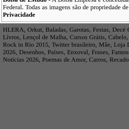
Federal. Todas as imagens são de propriedade de
Privacidade
HLERA
,
Orkut
,
Baladas
,
Garotas
,
Festas
,
Decé 
Livros
,
Lençol de Malha
,
Cursos Grátis
,
Cabelo
Rock in Rio 2015
,
Twitter brasileiro
,
Mãe
,
Loja 
2026
,
Desenhos
,
Países
,
Enxoval
,
Frases
,
Famos
Notícias 2026
,
Poemas de Amor
,
Carros
,
Recados